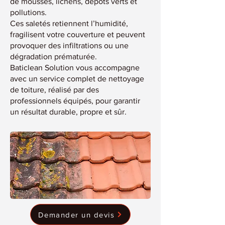
de mousses, lichens, dépôts verts et
pollutions.
Ces saletés retiennent l’humidité,
fragilisent votre couverture et peuvent
provoquer des infiltrations ou une
dégradation prématurée.
Baticlean Solution vous accompagne
avec un service complet de nettoyage
de toiture, réalisé par des
Baticlean Solution intervient dans tout le Brabant Wallon, notamment à Wavre, Ottignies-Louvain-la-Neuve, Waterloo, Rixensart, Braine-l’Alleud, Nivelles, Genappe, Lasne et Chaumont-Gistoux.Nous proposons nos services de nettoyage de toiture, façade et sols extérieurs également dans la région de Namur, incluant Gembloux, Éghezée, Andenne, Floreffe, Profondeville, Jambes et La Bruyère.Nous couvrons aussi le sud de Bruxelles, comme Uccle, Watermael-Boitsfort, Auderghem, Forest, Ixelles et la périphérie sud (Rhode-Saint-Genèse, Linkebeek, Drogenbos, Beersel).Particuliers ou professionnels : nous garantissons un service rapide et de proximité dans toutes ces communes.
professionnels équipés, pour garantir
un résultat durable, propre et sûr.
Demander un devis